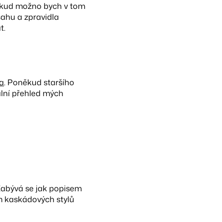
pokud možno bych v tom
sahu a zpravidla
t.
a
. Poněkud staršího
ální přehled mých
Zabývá se jak popisem
ím kaskádových stylů