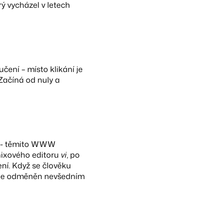
erý vycházel v letech
čení – místo klikání je
Začíná od nuly a
 - těmito WWW
nixového editoru
vi
, po
ení. Když se člověku
ude odměněn nevšedním