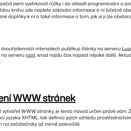
 začal jsem vystrkovat růžky i do oblasti programování a 
ždou knihu zde najdete základní informace o ní (včetně ob
zné doplňky k ní a také informace o tom, jak si ji lze obstara
dvoutýdenních intervalech publikuji články na serveru
Lup
 na serveru
root
, snad najdu čas napsat nějaké další. Aktu
:
ření WWW stránek
t vytvářet WWW stránky, je tento návod určen právě vám. 
cí jazyka XHTML, tak definicí jejich vzhledu prostřednictv
án na začátečníky až mírně pokročilé.