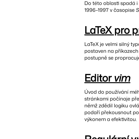
Do této oblasti spadá i
1996–1997 v časopise
S
LaTeX pro 
LaTeX je velmi silný ty
postaven na příkazech 
postupně se propracuje
Editor
vim
Úvod do používání mého
stránkami počínaje př
němž zdědil logiku ovlá
podaří překousnout p
výkonem a efektivitou.