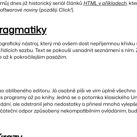
 můj dnes již historický seriál článků
HTML v příkladech
, kt
oftwarové noviny
(později
Click!
).
pragmatiky
pografický nástroj, který má ovšem dost nepříjemnou křivku u
řídících sazbu. Text se pokouší usnadnit seznámení s ním. 
 až k pokročilejším pasážím.
 oblíbeného editoru. Já osobně píši ve
vim
úplně všechno
es programy až po knihy. Jedná se o potomka klasického U
dání, ale odstranil jeho nedostatky a přinesl mnohá vylepš
očáteční odpor způsobený nekompatibilním ovládáním, b