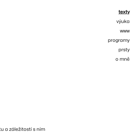
texty
výuka
www
programy
prsty
o mně
tu a záležitostí s ním