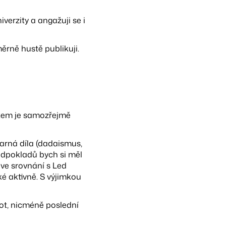
verzity a angažuji se i
ěrně hustě publikuji.
čkem je samozřejmě
varná díla (dadaismus,
ředpokladů bych si měl
ve srovnání s Led
é aktivně. S výjimkou
vot, nicméně poslední