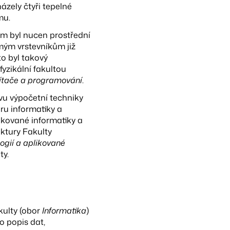
ázely čtyři tepelné
mu.
em byl nucen prostřední
 mým vrstevníkům již
to byl takový
yzikální fakultou
tače a programování
.
vu výpočetní techniky
dru informatiky a
ikované informatiky a
ktury Fakulty
ogií a aplikované
ty.
kulty (obor
Informatika
)
o popis dat,