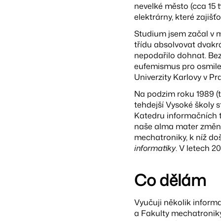
nevelké město (cca 15 t
elektrárny, které zajiš
Studium jsem začal v m
třídu absolvovat dvakrá
nepodařilo dohnat. Bez 
eufemismus pro osmile
Univerzity Karlovy v P
Na podzim roku 1989 (t
tehdejší Vysoké školy s
Katedru informačních t
naše alma mater změnil
mechatroniky, k níž d
informatiky
. V letech 2
Co dělám
Vyučuji několik inform
a Fakulty mechatroniky