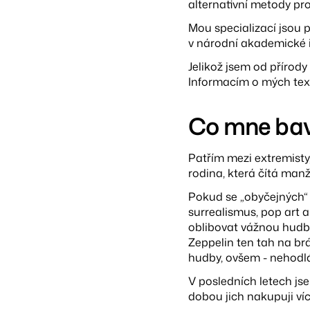
alternativní metody pr
Mou specializací jsou p
v národní akademické 
Jelikož jsem od přírody
Informacím o mých text
Co mne bav
Patřím mezi extremisty
rodina, která čítá manž
Pokud se „obyčejných“ 
surrealismus, pop art a
oblibovat vážnou hudb
Zeppelin ten tah na br
hudby, ovšem - nehodlám
V posledních letech jse
dobou jich nakupuji víc