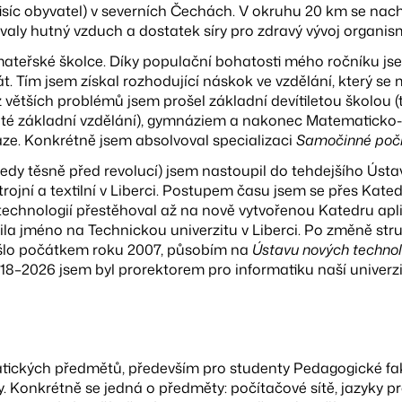
isíc obyvatel) v severních Čechách. V okruhu 20 km se nach
ťovaly hutný vzduch a dostatek síry pro zdravý vývoj organis
ateřské školce. Díky populační bohatosti mého ročníku js
t. Tím jsem získal rozhodující náskok ve vzdělání, který se
větších problémů jsem prošel základní devítiletou školou (
té základní vzdělání), gymnáziem a nakonec Matematicko-f
raze. Konkrétně jsem absolvoval specializaci
Samočinné počí
edy těsně před revolucí) jsem nastoupil do tehdejšího Ústa
trojní a textilní v Liberci. Postupem času jsem se přes Kate
echnologií přestěhoval až na nově vytvořenou Katedru apl
a jméno na Technickou univerzitu v Liberci. Po změně stru
ošlo počátkem roku 2007, působím na
Ústavu nových technol
018–2026 jsem byl prorektorem pro informatiku naší univerzi
atických předmětů, především pro studenty Pedagogické fa
. Konkrétně se jedná o předměty: počítačové sítě, jazyky pr