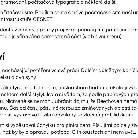
ogramování, počítačová typografie a některé další.
očítačové sítě. Podílím se na správě počítačové sítě naší uni
infrastruktuře CESNET.
 dost užvaněný a psaný projev mi přináší jisté potěšení, pom
ech je věnována samostatná část (viz hlavní menu).
í
, nacházející potěšení ve své práci. Dalším důležitým koní
elku a dva syny.
zálib týče, rád fotím, čtu, poslouchám hudbu a okukuji výt
 některé další styly). Jsem si vědom, že podle papírových p
u. Nicméně se nemohu ubránit dojmu, že Beethoven nemá 
ánu. Čas od času pášu některou ze zmiňovaných oblastí tak
 se vystavovat riziku obžaloby ze zločinů proti lidskosti.
m si vypěstoval úchylku pro plnicí pera. Píšu jimi po celý ži
, než by bylo opravdu potřeba. O inkoustech ani nemluvě...