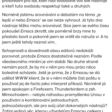
prostředím pro lidi, kteří rádi svobodně volí své nástroje
a kteří tuto svobodu respektují také u druhých.
Nicméně jistému srovnávání a debatám na téma „je
lepší
vi
nebo
Emacs
“ se asi nelze vyhnout. Já tyto dva
nástroje těžko mohu srovnávat. Sice jsem se svého času
pokoušel
Emacs
zkrotit, ale poměrně brzy mne to
přestalo bavit a pokorně jsem se vrátil do náruče
vi
. A to
jsem ještě tehdy neznal
vim
...
Schopnosti a dovednosti obou editorů nedokáži
porovnat, protože
Emacs
dostatečně neznám. Podle
všeobecného mínění je
vim
slabší. Na druhé straně
nemám pocit, že by mi v něm pro mou práci něco
bolestně scházelo. Jistě je prima, že z Emacsu se dá
udělat WWW klient, že si v něm můžete číst poštu a
používat jej de facto jako interpret příkazů. Nicméně já
jsem spokojen s Firefoxem, Thunderbirdem a zsh.
Mimochodem – nebyla náhodou pramyšlenka Unixu v
používání a kombinování jednoduchých,
jednoúčelových, ale pro svůj účel dokonalých nástrojů?
Zatím jediná věc, kterou uživatelům Emacsu celkem i