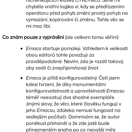
nicneříkajících kláves CTRL-něco. Silně mi
chyběla vnitřní logika
vi
, kdy se předřazením
operátoru před pohyb změní prostý pohyb na
vymazání, kopírování či změnu. Tahle věc se
mi
moc
líbí.
Co znám pouze z vyprávění
(ale celkem tomu věřím)
Emacs
startuje pomaleji. Vzhledem k velikosti
obou editorů tohle považuji za
pravděpodobné. Nevím, zda je rozdíl takový,
aby vadil či znepříjemňoval život.
Emacs
je příliš konfigurovatelný. Četl jsem
kdesi tvrzení, že díky monumentální
konfigurovatelnosti a upravitelnosti
Emacsu
téměř neexistují dva shodné exempláře.
Jinými slovy, že věci, které člověku fungují v
jeho
Emacsu
, zdaleka nemusí fungovat na
vedlejším počítači. Domnívám se, že autor
poněkud přeháněl a že zde jistě bude
přinejmenším snaha po co nejvyšší míře