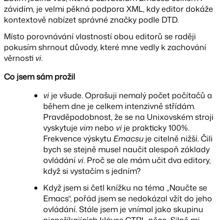
závidím, je velmi pěkná podpora XML, kdy editor dokáže
kontextově nabízet správné značky podle DTD.
Místo porovnávání vlastností obou editorů se raději
pokusím shrnout důvody, které mne vedly k zachování
věrnosti
vi
.
Co jsem sám prožil
vi
je všude. Oprašuji nemalý počet počítačů a
během dne je celkem intenzivně střídám.
Pravděpodobnost, že se na Unixovském stroji
vyskytuje
vim
nebo
vi
je prakticky 100%.
Frekvence výskytu
Emacsu
je citelně nižší. Čili
bych se stejně musel naučit alespoň základy
ovládání
vi
. Proč se ale mám učit dva editory,
když si vystačím s jedním?
Když jsem si četl knížku na téma „Naučte se
Emacs“, pořád jsem se nedokázal vžít do jeho
ovládání. Stále jsem je vnímal jako skupinu