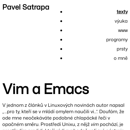
Pavel Satrapa
texty
výuka
www
programy
prsty
o mně
Vim a Emacs
V jednom z článků v Linuxových novinách autor napsal
„...pro ty, kteří se v mládí omylem naučili vi...“. Doufám, že
ode mne neočekáváte podobné chlapácké řeči v
opačném směru. Prostředí Unixu, z nějž
vim
pochází, je