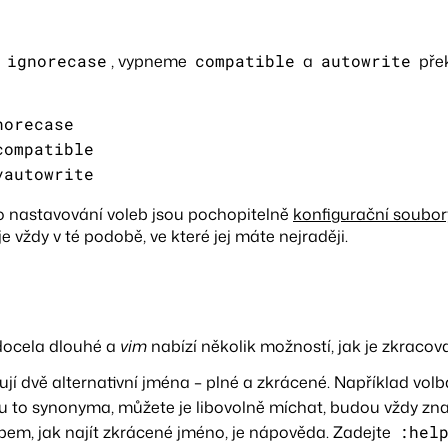
u
ignorecase
, vypneme
compatible
a
autowrite
pře
norecase
compatible
vautowrite
 nastavování voleb jsou pochopitelně
konfigurační soubor
e vždy v té podobě, ve které jej máte nejraději.
docela dlouhé a
vim
nabízí několik možností, jak je zkracova
tují dvě alternativní jména – plné a zkrácené. Například vol
ou to synonyma, můžete je libovolně míchat, budou vždy zn
em, jak najít zkrácené jméno, je nápověda. Zadejte
:hel