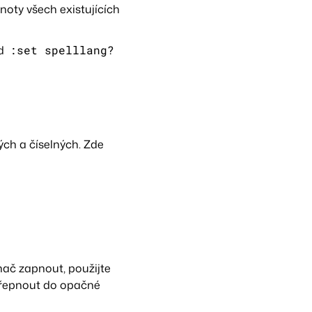
noty všech existujících
ad
:set spelllang?
ých a číselných. Zde
nač zapnout, použijte
přepnout do opačné