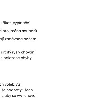
 říkat „vypínače“.
ad pro jména souborů.
vají zadávána početní
určitý rys v chování
je nalezené chyby.
h voleb. Asi
píše hodnoty všech
it, aby se
vim
choval