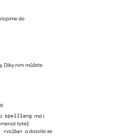
klopíme do
y
. Díky nim můžete
t.
ba
spelllang
má i
amenat totéž.
p
<volba>
a dozvíte se