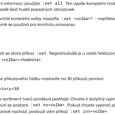
 informaci, použijte
:set all
. Ten vypíše kompletní hod
ípadě šest hustě popsaných obrazovek.
určité konkrétní volby, nasaďte
:set
<volba>
?
– napříkl
ovník se používá pro kontrolu pravopisu.
eb se stará příkaz
:set
. Nejjednodušší je u voleb řetězcov
t
<volba>
=
<hodnota>
.
ie příkazového řádku nastavíte na 30 příkazů pomocí
story=30
e sortiment tvarů poněkud pestřejší. Chcete-li dotyčný vypí
nutí se postará
:set no
<volba>
. Pokud chcete vypínač 
e právě nachází, poslouží vám příkaz
:set inv
<volba>
.