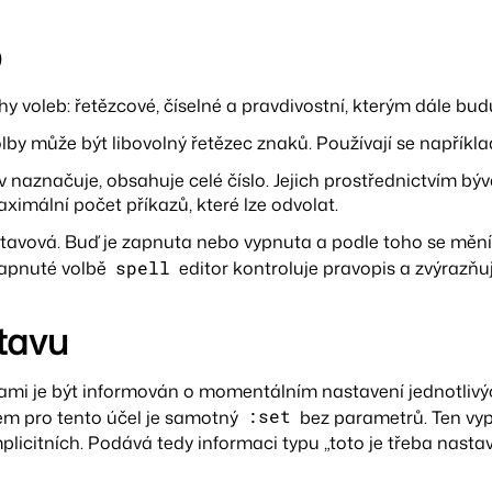
b
uhy voleb: řetězcové, číselné a pravdivostní, kterým dále budu
by může být libovolný řetězec znaků. Používají se napříkl
v naznačuje, obsahuje celé číslo. Jejich prostřednictvím bý
ximální počet příkazů, které lze odvolat.
tavová. Buď je zapnuta nebo vypnuta a podle toho se mění 
 zapnuté volbě
spell
editor kontroluje pravopis a zvýrazňu
tavu
mi je být informován o momentálním nastavení jednotlivýc
em pro tento účel je samotný
:set
bez parametrů. Ten vy
implicitních. Podává tedy informaci typu „toto je třeba nastav