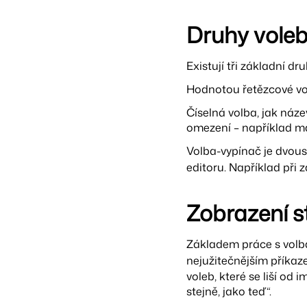
Druhy vole
Existují tři základní dr
Hodnotou řetězcové vol
Číselná volba, jak náze
omezení – například ma
Volba-vypínač je dvous
editoru. Například při
Zobrazení s
Základem práce s volba
nejužitečnějším příkaz
voleb, které se liší od 
stejně, jako teď“.