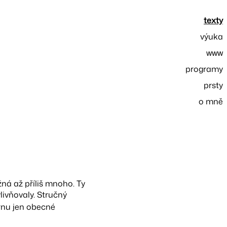
texty
výuka
www
programy
prsty
o mně
ožná až příliš mnoho. Ty
vlivňovaly. Stručný
rnu jen obecné