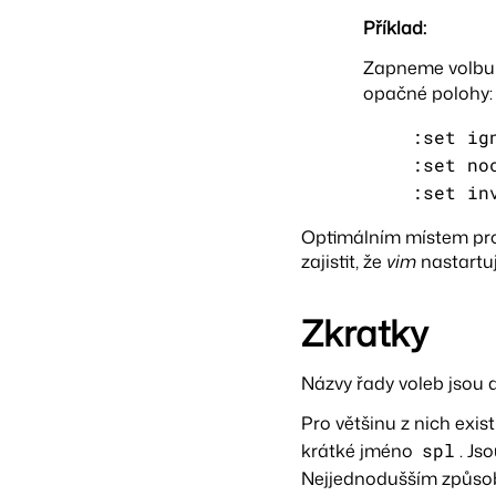
Příklad:
Zapneme volb
opačné polohy:
:set ig
:set no
:set in
Optimálním místem pro
zajistit, že
vim
nastartuj
Zkratky
Názvy řady voleb jsou 
Pro většinu z nich exis
krátké jméno
spl
. Js
Nejjednodušším způsob