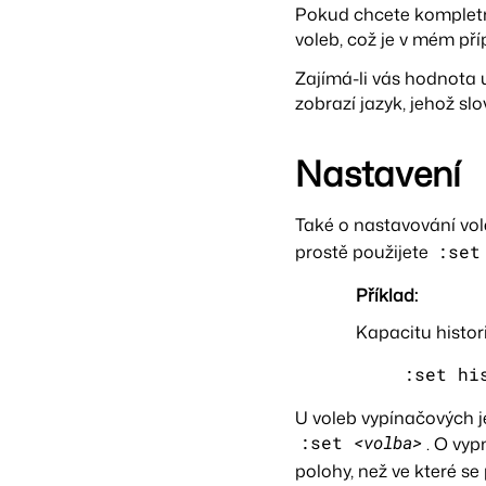
Pokud chcete kompletní
voleb, což je v mém př
Zajímá-li vás hodnota 
zobrazí jazyk, jehož sl
Nastavení
Také o nastavování vol
prostě použijete
:se
Příklad:
Kapacitu histor
:set hi
U voleb vypínačových j
:set
<volba>
. O vyp
polohy, než ve které s