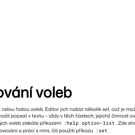
vání voleb
t celou řadou voleb. Editor jich nabízí několik set, což je m
nažil popsat v textu – vždy v těch částech, jejichž činnost o
ých voleb získáte příkazem
:help option-list
. Zde sh
vování a práci s nimi, čili použití příkazu
:set
.