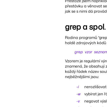
Přestože jsem napříkla
přestávku a věnovat se
jak se s nimi dá provád
grep a spol.
Rodina programů *grep s
haldě zdrojových kódů n
grep
vzor
sezna
Vzorem je regulární výr
znamená, že obsahují 
každý řádek název soubo
nejběžnějšími jsou:
-i
nerozlišova
-w
vybírat jen 
-v
negovat výsl