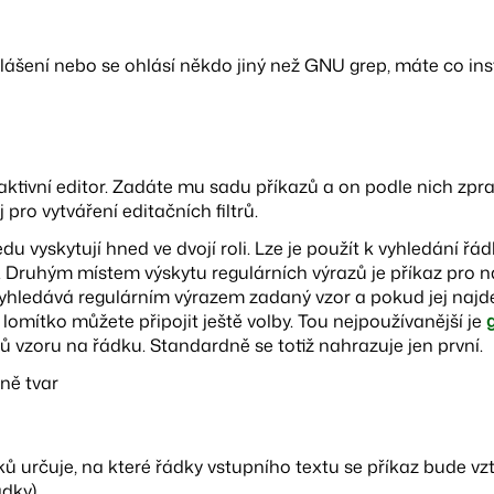
lášení nebo se ohlásí někdo jiný než GNU grep, máte co ins
aktivní editor. Zadáte mu sadu příkazů a on podle nich zpra
 pro vytváření editačních filtrů.
du vyskytují hned ve dvojí roli. Lze je použít k vyhledání řá
z. Druhým místem výskytu regulárních výrazů je příkaz pro 
Vyhledává regulárním výrazem zadaný vzor a pokud jej najde
omítko můžete připojit ještě volby. Tou nejpoužívanější je
ů vzoru na řádku. Standardně se totiž nahrazuje jen první.
ně tvar
ů určuje, na které řádky vstupního textu se příkaz bude vzt
dky).