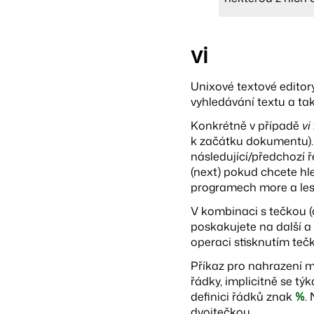
vi
Unixové textové editory,
vyhledávání textu a ta
Konkrétně v případě
vi
k začátku dokumentu). N
následující/předchozí ř
(next) pokud chcete h
programech more a les
V kombinaci s tečkou (
poskakujete na další a
operaci stisknutím tečk
Příkaz pro nahrazení m
řádky, implicitně se tý
definici řádků znak
%
.
dvojtečkou.