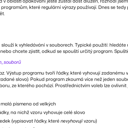
d v oblasti opakování ještě zůstal dost dlužen, rozhodl jse
 programům, které regulární výrazy používají. Dnes se tedy
ět.
louží k vyhledávání v souborech. Typické použití: hledáte ur
ebo chcete zjistit, odkud se spouští určitý program. Spuště
m_souborů
az. Výstup programu tvoří řádky, které vyhovují zadanému v
zadané slovo). Pokud program zkoumá více než jeden soubo
ru, ze kterého pochází. Prostřednictvím voleb lze ovlivnit
t malá písmena od velkých
řádky, na nichž vzoru vyhovuje celé slovo
edek (vypisovat řádky, které
nevyhovují
vzoru)