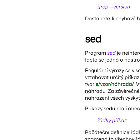
grep --version
Dostanete-li chybové h
sed
Program
sed
je neinter
facto se jedná o nástroj
Regulární výrazy se v se
vztahovat určitý příka
tvar
s/vzor/náhrada/
. 
náhradu. Za závěrečné l
nahrazení všech výskyt
Příkazy sedu mají obec
řádky příkaz
Počáteční definice řádk
znamená to všechny řá