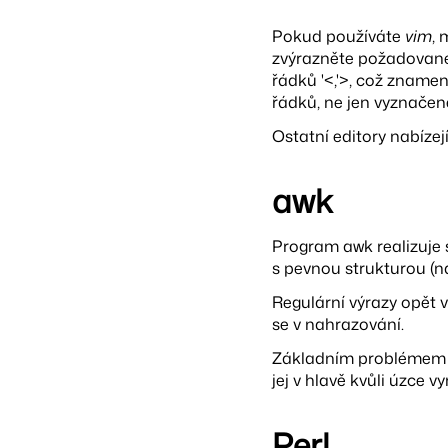
Pokud používáte
vim
, 
zvýrazněte požadované
řádků '<,'>, což zname
řádků, ne jen vyznačen
Ostatní editory nabízejí
awk
Program awk realizuje 
s pevnou strukturou (n
Regulární výrazy opět v
se v nahrazování.
Základním problémem aw
jej v hlavě kvůli úzce 
Perl