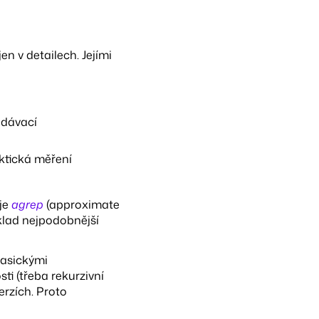
en v detailech. Jejími
ledávací
aktická měření
 je
agrep
(approximate
klad nejpodobnější
lasickými
ti (třeba rekurzivní
erzích. Proto