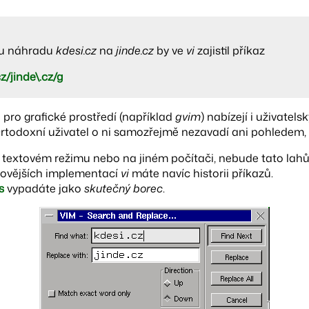
u náhradu
kdesi.cz
na
jinde.cz
by ve
vi
zajistil příkaz
z/jinde\.cz/g
pro grafické prostředí (například
gvim
) nabízejí i uživatels
 Ortodoxní uživatel o ni samozřejmě nezavadí ani pohledem,
v textovém režimu nebo na jiném počítači, nebude tato lahů
 novějších implementací
vi
máte navíc historii příkazů.
:s
vypadáte jako
skutečný borec
.