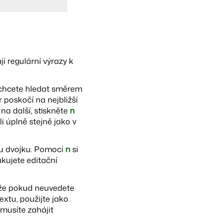
í regulární výrazy k
chcete hledat směrem
 poskočí na nejbližší
na další, stiskněte
n
 úplně stejně jako v
u dvojku. Pomocí
n
si
akujete editační
, že pokud neuvedete
extu, použijte jako
 musíte zahájit