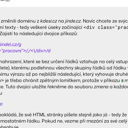
e změnili doménu z
kdesi.cz
na
jinde.cz
. Navíc chcete ze s
í texty - tedy veškeré úseky začínající
<div class="pra
 Zajistí to následující dvojice příkazů:
jinde\.cz/g
="pracovni">/,/<\/div>/d
 nahrazení, které se bez určení řádků vztahuje na celý vstu
lete), kterému podlehnou všechny skupiny řádků od řádku 
ímu výrazu až po nejbližší následující, který vyhovuje druh
iv> je třeba chránit zpětným lomítkem, protože v příkazu
s
m
e. Tuto dvojici uložíte řekněme do souboru
zmena
a každo
u
na
pokládá, že své HTML stránky píšete stejně jako já - tedy ž
amostatném řádku. Pokud ne, vezme při mazání za své celý 
obsahuje.