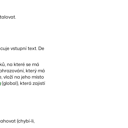
talovat.
cuje vstupní text. De
dků, na které se má
nahrazování, který má
, vloží na jeho místo
g
(global), která zajistí
ahovat (chybí-li,