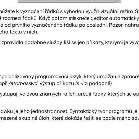
můžete k vyznačení řádků s výhodou využít vizuální režim. 
 rozmezí řádků. Když potom stisknete
:
, editor automaticky
ná od prvního vyznačeného řádku po poslední. Pozor, nahra
ého textu v nich.
 zpravidla podobné služby, liší se jen příkazy, kterými je vyv
specializovaný programovací jazyk, který umožňuje zpraco
apř.
/etc/passwd
, výstup příkazu
ls -l
a podobně).
ystupují ve dvou známých rolích: určují řádky, kterých se op
ku je jeho jednostrannost. Syntaktický tvar programů je v
vymezené skupině úloh, které dokáže řešit, se podle mého so