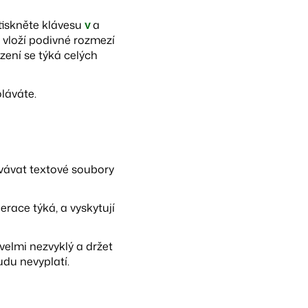
Stiskněte klávesu
v
a
 vloží podivné rozmezí
zení se týká celých
oláváte.
vávat textové soubory
erace týká, a vyskytují
elmi nezvyklý a držet
udu nevyplatí.