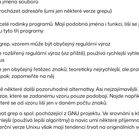
en jména souborů
rocházet adresáře (umí jen některé verze grepu)
elé rodinky programů. Mají podobná jména i funkci, liší se j
 tyto tři programy:
 grep, vzorem může být obyčejný regulární výraz
 rozšířený regulární výraz (viz příště), používá rychlejší vyh
us
 jen obyčejný řetězec znaků; teoreticky nejrychlejší, ale pr
opak; zapomeňte na něj
tě některé další pozoruhodné alternativy. Asi nejzajímavější
tězce, které se zadanému vzoru pouze podobají. Najde napří
teré se od vzoru liší jen v daném počtu znaků.
at grep a spol. pocházející z GNU projektu. Ve srovnání s k
ejší (používá lepší algoritmy) a navíc umí některé příjemnos
ční verze Unixu však mají tendenci trvat na originálních v