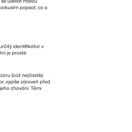
m se udělat malou
 pokusím popsat, co a
čitý identifikátor v
ní je prosté:
zoru (což nejčastěji
r, vypíše zároveň před
 jeho chování. Těmi