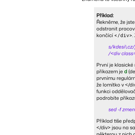
Příklad:
Řekněme, že jst
odstranit pracovn
končící
</div>
.
s/kdesi\.cz/
/<div class
První je klasické
příkazem je
d
(de
prvnímu regulárn
že lomítko v </d
funkci oddělovač
podrobíte příkaz
sed -f zme
Příklad tiše před
</div> jsou na s
některou z nich 