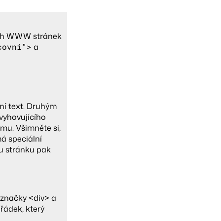
vých WWW stránek
covni">
a
pní text. Druhým
vyhovujícího
ému. Všimněte si,
á speciální
u stránku pak
e značky <div> a
řádek, který