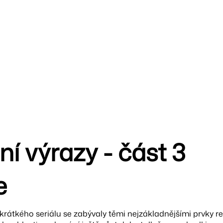
í výrazy - část 3
e
krátkého seriálu se zabývaly těmi nejzákladnějšími prvky re