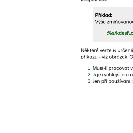
Příklad:
Výše zmiňovano
:%s/kdesi\.c
Některé verze
vi
určené 
příkazu - viz obrázek.
Musí-li pracovat 
:s
je rychlejší a u
Jen při používání