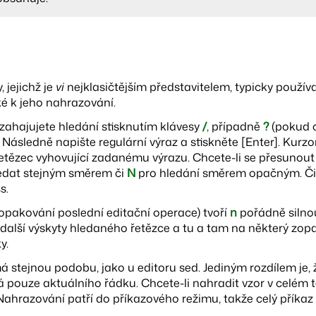
 jejichž je
vi
nejklasičtějším představitelem, typicky používaj
ké k jeho nahrazování.
zahajujete hledání stisknutím klávesy
/
, případně
?
(pokud 
ásledně napište regulární výraz a stiskněte [Enter]. Kurzor
etězec vyhovující zadanému výrazu. Chcete-li se přesunout 
ledat stejným směrem či
N
pro hledání směrem opačným. Čili
s.
opakování poslední editační operace) tvoří
n
pořádně silno
 další výskyty hledaného řetězce a tu a tam na některý zop
y.
á stejnou podobu, jako u editoru sed. Jediným rozdílem je
ká pouze aktuálního řádku. Chcete-li nahradit vzor v celém t
 Nahrazování patří do příkazového režimu, takže celý příkaz