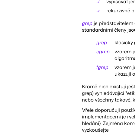
-l
vypisovat j
-r
rekurzivně p
grep
je představitelem c
standardními členy jsou
grep
klasický
egrep
vzorem je
algoritm
fgrep
vzorem je
ukazují 
Kromě nich existují ješ
grep) vyhledávající ře
nebo všechny takové, k
Vřele doporučuji použív
implementacemi je rychl
hledání). Zejména komer
vyzkoušejte